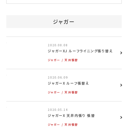
お問い合わせ
特定商取引表示
ジャガー
新着情報
施工例
2020.08.08
ジャガーXJ ルーフライニング張り替え
プライバシーポリシー
ジャガー
天井張替
2020.06.09
Tel.052-382-1913
ジャガーX ルーフ張替え
ジャガー
天井張替
9:00～18:00 / 不定休（完全予約制）
2020.05.14
ジャガーX 天井内張り 張替
ジャガー
天井張替