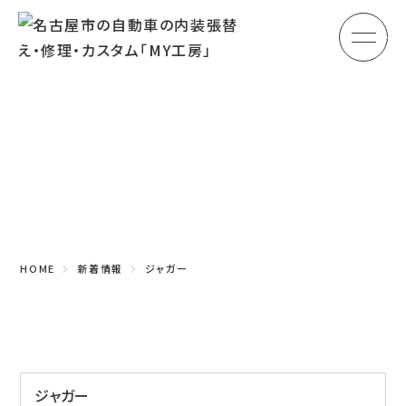
メ
HOME
初めての方へ
Topics
車のシート張替え・修理
新着情報
車の天井張替え
車の内張り
HOME
新着情報
ジャガー
その他
商品紹介
会社概要