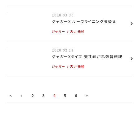
2020.03.30
お問い合わせ
ジャガーX ルーフライニング張替え
ジャガー
天井張替
LINEお見積り
2020.02.13
ジャガーXタイプ 天井剥がれ張替修理
ジャガー
天井張替
<
«
2
3
4
5
6
>