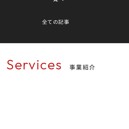
全ての記事
Services
事業紹介
車のシート張替え・修理
Seat
様々な素材がある自動車シートの張替えを行いま
す。また、タバコなどのこげ穴縫製や破れの修理、
部分張替修理も可能です。