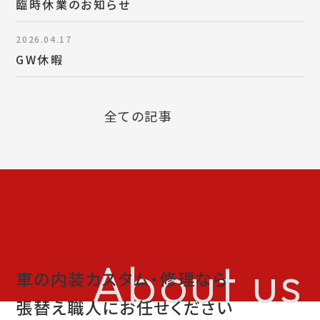
臨時休業のお知らせ
お問い合わせ
特定商取引表示
2026.04.17
GW休暇
新着情報
施工例
全ての記事
プライバシーポリシー
Tel.052-382-1913
9:00～18:00 / 不定休（完全予約制）
About us
車の内装カスタム・修理なら
張替え職人にお任せください