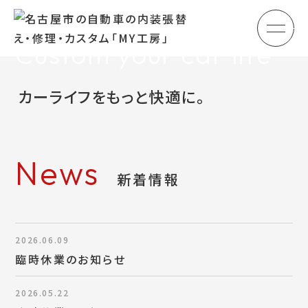
メ
Custom your car life
HOME
初めての方へ
カーライフをもっと快適に。
車のシート張替え・修理
車の天井張替え
News
新着情報
車の内張り
その他
2026.06.09
商品紹介
臨時休業のお知らせ
会社概要
2026.05.22