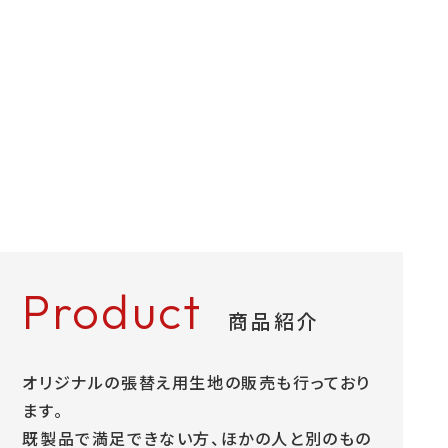
巻きハンドル・ステアリングまき直し・オリジナルシ
ートカバーの製作を行います。
ハイエースやキャラバンなどの商用車の透明ビニ
ールシートカバーの製作取付も行っています。
Product
商品紹介
オリジナルの張替え用生地の販売も行っており
ます。
既製品で満足できない方、ほかの人と別のもの