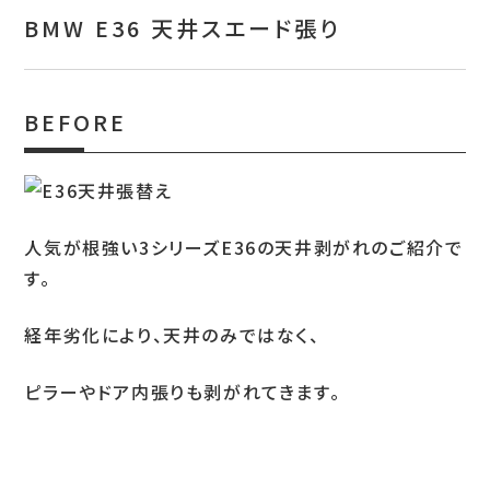
お問い合わせ
BMW E36 天井スエード張り
特定商取引表示
新着情報
BEFORE
施工例
プライバシーポリシー
人気が根強い3シリーズE36の天井剥がれのご紹介で
す。
Tel.052-382-1913
経年劣化により、天井のみではなく、
9:00～18:00 / 不定休（完全予約制）
ピラーやドア内張りも剥がれてきます。