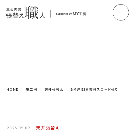
メ
HOME
初めての方へ
Blog
車のシート張替え・修理
施工例
車の天井張替え
車の内張り
HOME
施工例
天井張替え
BMW E36 天井スエード張り
その他
商品紹介
会社概要
天井張替え
2023.09.02