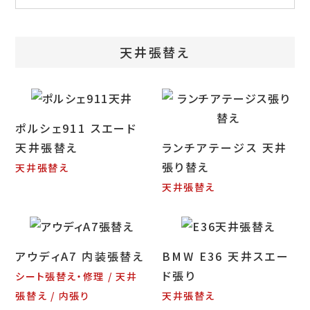
お問い合わせ
特定商取引表示
天井張替え
新着情報
施工例
ポルシェ911 スエード
プライバシーポリシー
天井張替え
ランチアテージス 天井
張り替え
天井張替え
天井張替え
Tel.052-382-1913
9:00～18:00 / 不定休（完全予約制）
アウディA7 内装張替え
BMW E36 天井スエー
ド張り
シート張替え・修理
天井
張替え
内張り
天井張替え