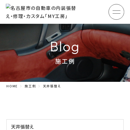
メ
HOME
初めての方へ
Blog
車のシート張替え・修理
施工例
車の天井張替え
車の内張り
HOME
施工例
天井張替え
その他
商品紹介
会社概要