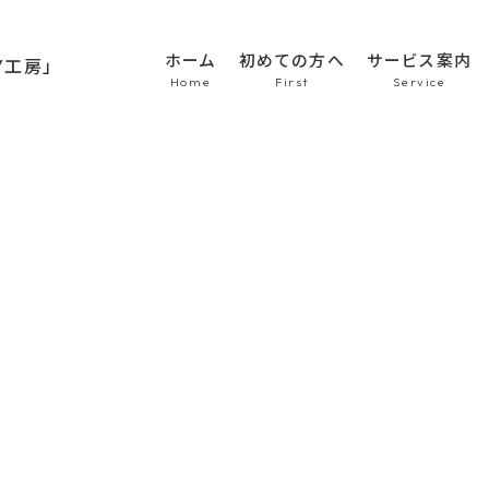
ホーム
初めての方へ
サービス案内
HOME
初めての方へ
車のシート張替え・修
車の天井張替え
車の内張り
その他
Topics
商品紹介
会社概要
新着情報