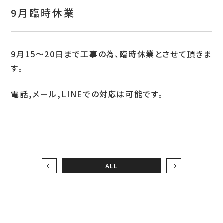
お問い合わせ
9月臨時休業
特定商取引表示
新着情報
9月15～20日まで工事の為、臨時休業とさせて頂きま
す。
施工例
電話,メール,LINEでの対応は可能です。
プライバシーポリシー
Tel.052-382-1913
ALL
9:00～18:00 / 不定休（完全予約制）