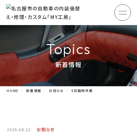
メ
HOME
初めての方へ
Topics
車のシート張替え・修理
新着情報
車の天井張替え
車の内張り
HOME
新着情報
お知らせ
9月臨時休業
その他
商品紹介
会社概要
お知らせ
2025.08.22