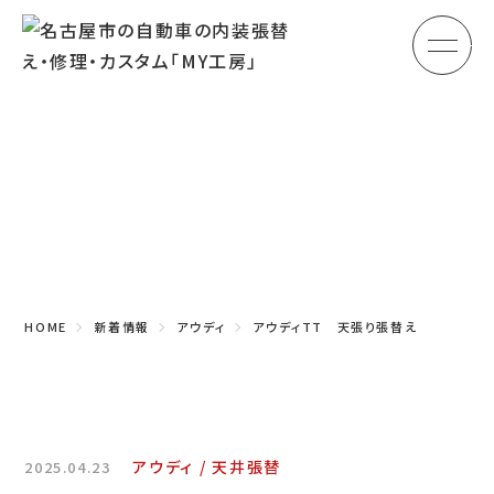
メ
HOME
初めての方へ
Topics
車のシート張替え・修理
新着情報
車の天井張替え
車の内張り
HOME
新着情報
アウディ
アウディTT 天張り張替え
その他
商品紹介
会社概要
アウディ
天井張替
2025.04.23