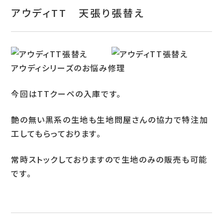
お問い合わせ
アウディTT 天張り張替え
特定商取引表示
新着情報
アウディシリーズのお悩み修理
施工例
今回はTTクーペの入庫です。
プライバシーポリシー
艶の無い黒系の生地も生地問屋さんの協力で特注加
工してもらっております。
Tel.052-382-1913
常時ストックしておりますので生地のみの販売も可能
9:00～18:00 / 不定休（完全予約制）
です。