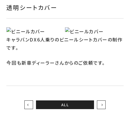
お問い合わせ
透明シートカバー
特定商取引表示
新着情報
キャラバンDX6人乗りのビニールシートカバーの制作
施工例
です。
プライバシーポリシー
今回も新車ディーラーさんからのご依頼です。
Tel.052-382-1913
9:00～18:00 / 不定休（完全予約制）
ALL