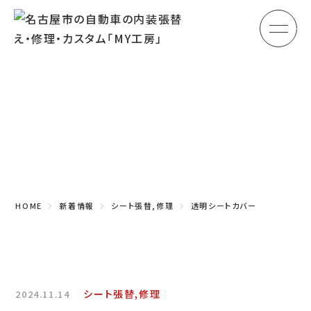
メ
HOME
初めての方へ
Topics
車のシート張替え・修理
新着情報
車の天井張替え
車の内張り
HOME
新着情報
シート張替,修理
透明シートカバー
その他
商品紹介
会社概要
シート張替,修理
2024.11.14