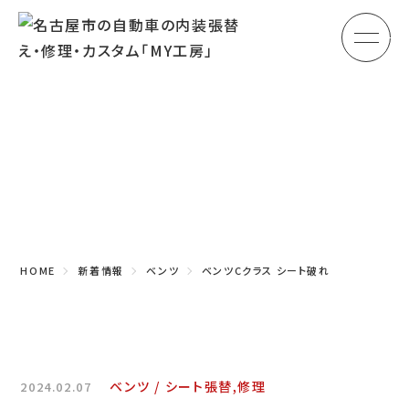
メ
HOME
初めての方へ
Topics
車のシート張替え・修理
新着情報
車の天井張替え
車の内張り
HOME
新着情報
ベンツ
ベンツCクラス シート破れ
その他
商品紹介
会社概要
ベンツ
シート張替,修理
2024.02.07