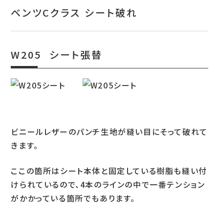
お問い合わせ
ベンツCクラス シート破れ
特定商取引表示
新着情報
W205 シート張替
施工例
プライバシーポリシー
ビニールレザーのパンチ生地が縫い目にそって破れて
Tel.052-382-1913
きます。
9:00～18:00 / 不定休（完全予約制）
ここの箇所はシート本体と固定している樹脂も縫い付
けられているので、4本のラインの中で一番テンション
がかかっている箇所でもあります。