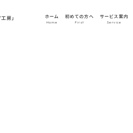
ホーム
初めての方へ
サービス案内
HOME
初めての方へ
車のシート張替え・修
車の天井張替え
車の内張り
その他
Topics
商品紹介
会社概要
新着情報