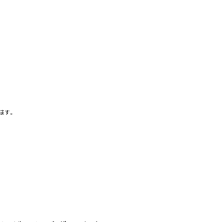
お問い合わせ
特定商取引表示
新着情報
施工例
プライバシーポリシー
ます。
Tel
9:00～