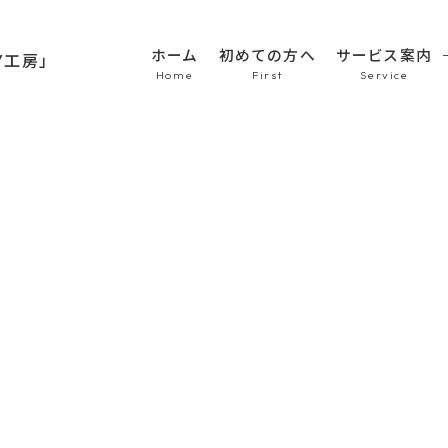
ホーム
初めての方へ
サービス案内
HOME
初めての方へ
車のシート張替え・修
車の天井張替え
車の内張り
その他
Topics
商品紹介
会社概要
新着情報