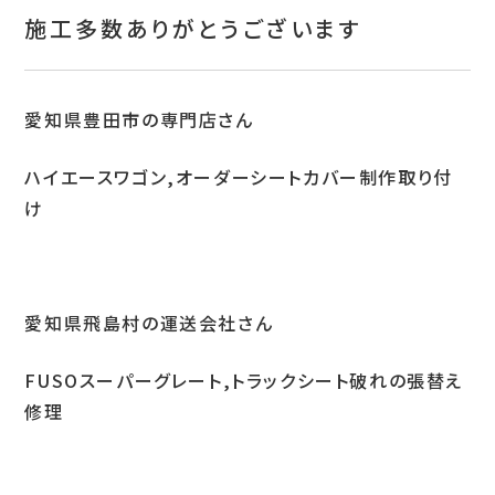
お問い合わせ
施工多数ありがとうございます
特定商取引表示
新着情報
愛知県豊田市の専門店さん
施工例
ハイエースワゴン,オーダーシートカバー制作取り付
け
プライバシーポリシー
Tel.052-382-1913
愛知県飛島村の運送会社さん
9:00～18:00 / 不定休（完全予約制）
FUSOスーパーグレート,トラックシート破れの張替え
修理