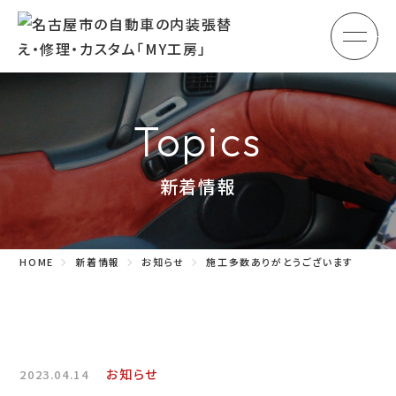
メ
HOME
初めての方へ
Topics
車のシート張替え・修理
新着情報
車の天井張替え
車の内張り
HOME
新着情報
お知らせ
施工多数ありがとうございます
その他
商品紹介
会社概要
お知らせ
2023.04.14