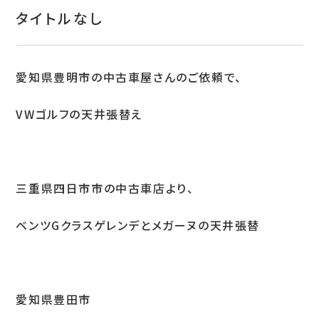
お問い合わせ
タイトルなし
特定商取引表示
新着情報
愛知県豊明市の中古車屋さんのご依頼で、
施工例
VWゴルフの天井張替え
プライバシーポリシー
三重県四日市市の中古車店より、
Tel.052-382-1913
ベンツGクラスゲレンデとメガーヌの天井張替
9:00～18:00 / 不定休（完全予約制）
愛知県豊田市