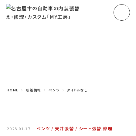
メ
HOME
初めての方へ
Topics
車のシート張替え・修理
新着情報
車の天井張替え
車の内張り
HOME
新着情報
ベンツ
タイトルなし
その他
商品紹介
会社概要
ベンツ
天井張替
シート張替,修理
2023.01.17