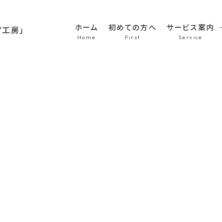
ホーム
初めての方へ
サービス案内
HOME
初めての方へ
車のシート張替え・修
車の天井張替え
車の内張り
その他
Topics
商品紹介
会社概要
新着情報