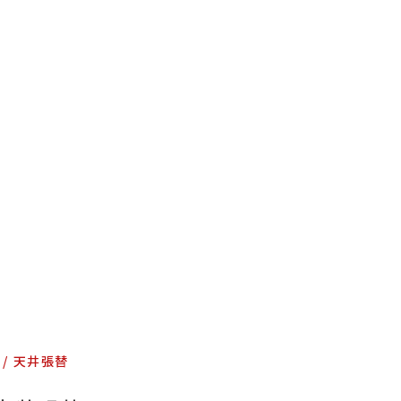
お問い合わせ
特定商取引表示
新着情報
施工例
プライバシーポリシー
Tel
9:00～
天井張替