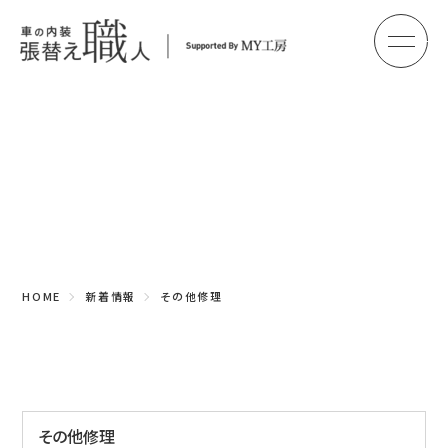
メ
HOME
初めての方へ
Topics
車のシート張替え・修理
新着情報
車の天井張替え
車の内張り
HOME
新着情報
その他修理
その他
商品紹介
会社概要