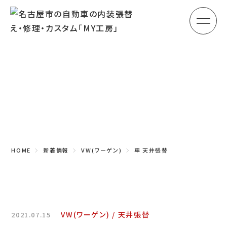
メ
HOME
初めての方へ
Topics
車のシート張替え・修理
新着情報
車の天井張替え
車の内張り
HOME
新着情報
VW(ワーゲン)
車 天井張替
その他
商品紹介
会社概要
VW(ワーゲン)
天井張替
2021.07.15