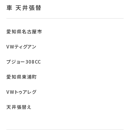
お問い合わせ
車 天井張替
特定商取引表示
新着情報
愛知県名古屋市
施工例
VWティグアン
プライバシーポリシー
プジョー308CC
愛知県東浦町
Tel.052-382-1913
VWトゥアレグ
9:00～18:00 / 不定休（完全予約制）
天井張替え