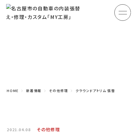
メ
HOME
初めての方へ
Topics
車のシート張替え・修理
新着情報
車の天井張替え
車の内張り
HOME
新着情報
その他修理
クラウンドアトリム 張替
その他
商品紹介
会社概要
その他修理
2021.04.08