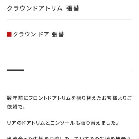
お問い合わせ
クラウンドアトリム 張替
特定商取引表示
新着情報
クラウン ドア 張替
施工例
プライバシーポリシー
Tel.052-382-1913
数年前にフロントドアトリムを張り替えたお客様よりご
9:00～18:00 / 不定休（完全予約制）
依頼で、
リアのドアトリムとコンソールも張り替えました。
当時余った生地をお渡しをしていてその生地を持参さ