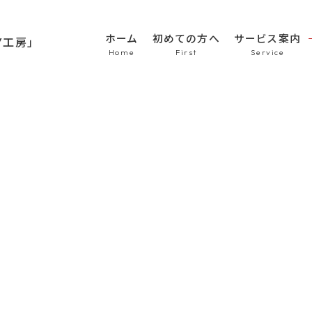
ホーム
初めての方へ
サービス案内
HOME
初めての方へ
車のシート張替え・修
車の天井張替え
車の内張り
その他
Topics
商品紹介
会社概要
新着情報