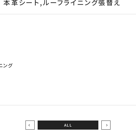
29 本革シート,ルーフライニング張替え
ニング
ALL