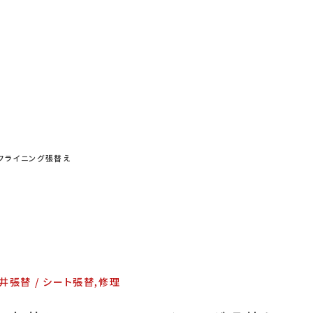
お問い合わせ
特定商取引表示
新着情報
施工例
プライバシーポリシー
ルーフライニング張替え
Tel
9:00～
井張替
シート張替,修理