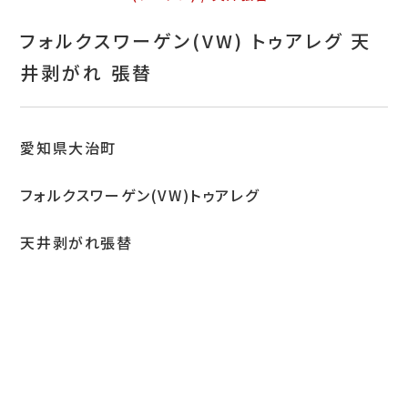
お問い合わせ
フォルクスワーゲン(VW) トゥアレグ 天
特定商取引表示
井剥がれ 張替
新着情報
施工例
愛知県大治町
プライバシーポリシー
フォルクスワーゲン(VW)トゥアレグ
天井剥がれ張替
Tel.052-382-1913
9:00～18:00 / 不定休（完全予約制）