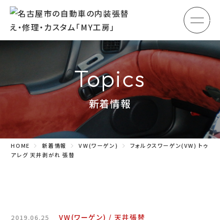
メ
HOME
初めての方へ
Topics
車のシート張替え・修理
新着情報
車の天井張替え
車の内張り
HOME
新着情報
VW(ワーゲン)
フォルクスワーゲン(VW) トゥ
その他
アレグ 天井剥がれ 張替
商品紹介
会社概要
VW(ワーゲン)
天井張替
2019.06.25