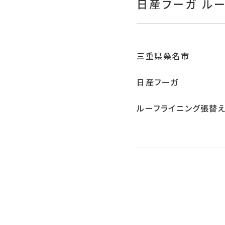
日産フーガ ル
三重県桑名市
日産フーガ
ルーフライニング張替