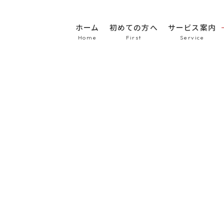
ホーム
初めての方へ
サービス案内
HOME
初めての方へ
車のシート張替え・修
車の天井張替え
車の内張り
その他
Topics
商品紹介
会社概要
新着情報