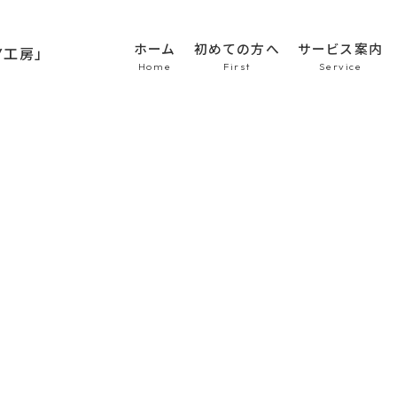
ホーム
初めての方へ
サービス案内
HOME
初めての方へ
車のシート張替え・修
車の天井張替え
車の内張り
その他
Topics
商品紹介
会社概要
新着情報