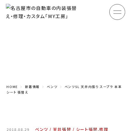
メ
HOME
初めての方へ
Topics
車のシート張替え・修理
新着情報
車の天井張替え
車の内張り
HOME
新着情報
ベンツ
ベンツSL 天井内張り スープラ 本革
その他
シート 張替え
商品紹介
会社概要
ベンツ
天井張替
シート張替,修理
2018.08.29