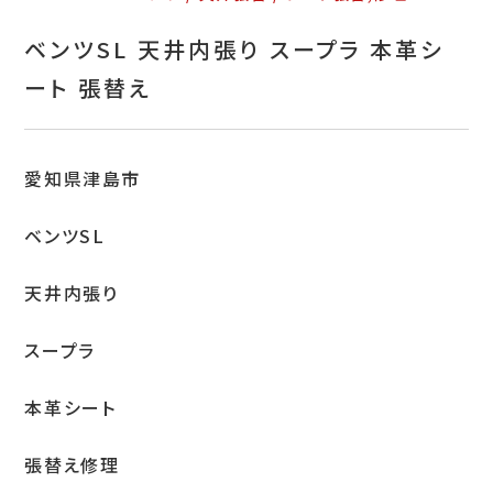
お問い合わせ
ベンツSL 天井内張り スープラ 本革シ
特定商取引表示
ート 張替え
新着情報
施工例
愛知県津島市
プライバシーポリシー
ベンツSL
天井内張り
Tel.052-382-1913
スープラ
9:00～18:00 / 不定休（完全予約制）
本革シート
張替え修理