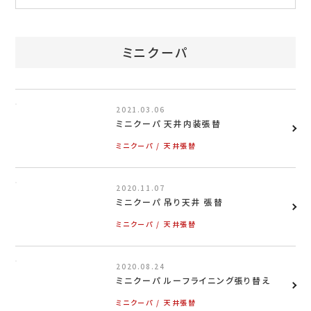
お問い合わせ
特定商取引表示
ミニクーパ
新着情報
施工例
2021.03.06
ミニクーパ 天井内装張替
プライバシーポリシー
ミニクーパ
天井張替
2020.11.07
Tel.052-382-1913
ミニクーパ 吊り天井 張替
ミニクーパ
天井張替
9:00～18:00 / 不定休（完全予約制）
2020.08.24
ミニクーパ ルーフライニング張り替え
ミニクーパ
天井張替