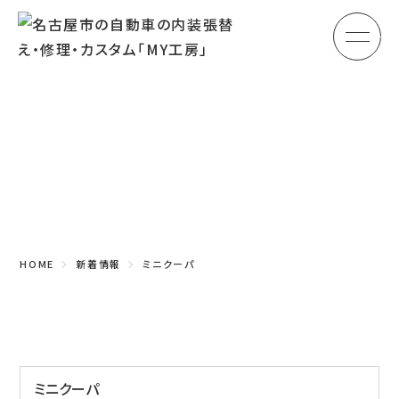
メ
HOME
初めての方へ
Topics
車のシート張替え・修理
新着情報
車の天井張替え
車の内張り
HOME
新着情報
ミニクーパ
その他
商品紹介
会社概要