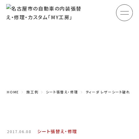
メ
HOME
初めての方へ
Blog
車のシート張替え・修理
施工例
車の天井張替え
車の内張り
HOME
施工例
シート張替え・修理
ティーダ レザーシート破れ
その他
商品紹介
会社概要
シート張替え・修理
2017.06.08