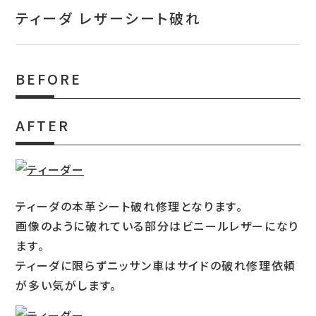
お問い合わせ
ティーダ レザーシート破れ
特定商取引表示
新着情報
BEFORE
施工例
AFTER
プライバシーポリシー
Tel.052-382-1913
ティーダの本革シート破れ修理となります。
画像のように破れている部分はビニールレザーになり
9:00～18:00 / 不定休（完全予約制）
ます。
ティーダに限らずニッサン車はサイドの破れ修理依頼
が多い気がします。