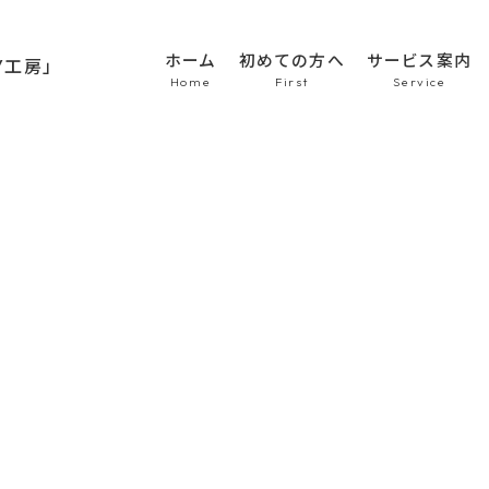
ホーム
初めての方へ
サービス案内
HOME
初めての方へ
車のシート張替え・修
車の天井張替え
車の内張り
その他
Blog
商品紹介
会社概要
施工例