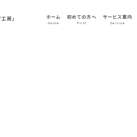
ホーム
初めての方へ
サービス案内
HOME
初めての方へ
車のシート張替え・修
車の天井張替え
車の内張り
その他
Topics
商品紹介
会社概要
新着情報