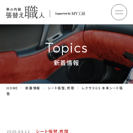
メ
HOME
初めての方へ
Topics
車のシート張替え・修理
新着情報
車の天井張替え
車の内張り
HOME
新着情報
シート張替,修理
レクサスGS 本革シート張
その他
替
商品紹介
会社概要
シート張替,修理
2025.04.12