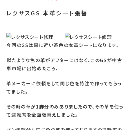
お問い合わせ
レクサスGS 本革シート張替
特定商取引表示
新着情報
施工例
今回のGSは黒に近い茶色の本革シートになります。
プライバシーポリシー
似たような色の革がアフターにはなく、このGSが中古
車市場に出始めたころ、
Tel.052-382-1913
革メーカーに依頼をして同じ色を特注で作ってもらっ
てました。
9:00～18:00 / 不定休（完全予約制）
その時の革が1脚分のみありましたので、その革を使っ
て運転席を全面張替えしました。
パンチ部分も同じ色の革を使っておりますので新車の