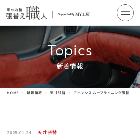
メ
HOME
初めての方へ
Topics
車のシート張替え・修理
新着情報
車の天井張替え
車の内張り
HOME
新着情報
天井張替
アベンシス ルーフライニング張替
その他
商品紹介
会社概要
天井張替
2025.01.24