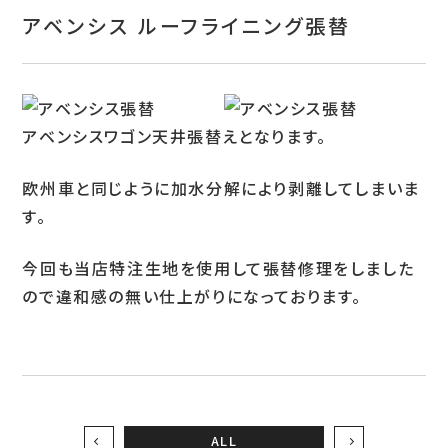
お問い合わせ
アベンシス ルーフライニング張替
特定商取引表示
新着情報
アベンシスワゴン天井張替えとなります。
施工例
欧州車と同じように加水分解により剥離してしまいま
プライバシーポリシー
す。
今回も当店特注生地を使用して張替修理をしました
Tel.052-382-1913
ので違和感の無い仕上がりになっております。
9:00～18:00 / 不定休（完全予約制）
ALL