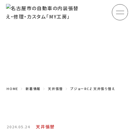
メ
HOME
初めての方へ
Topics
車のシート張替え・修理
新着情報
車の天井張替え
車の内張り
HOME
新着情報
天井張替
プジョーRCZ 天井張り替え
その他
商品紹介
会社概要
天井張替
2024.05.24