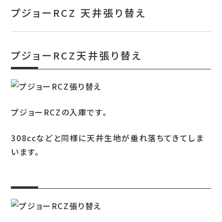
お問い合わせ
プジョーRCZ 天井張り替え
特定商取引表示
新着情報
プジョーRCZ天井張り替え
施工例
プライバシーポリシー
プジョーRCZの入庫です。
Tel.052-382-1913
308ccなどと同様に天井生地が垂れ落ちてきてしま
います。
9:00～18:00 / 不定休（完全予約制）