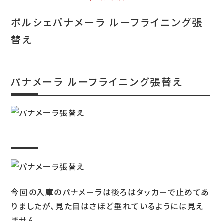
お問い合わせ
ポルシェパナメーラ ルーフライニング張
特定商取引表示
替え
新着情報
施工例
パナメーラ ルーフライニング張替え
プライバシーポリシー
Tel.052-382-1913
9:00～18:00 / 不定休（完全予約制）
今回の入庫のパナメーラは後ろはタッカーで止めてあ
りましたが、見た目はさほど垂れているようには見え
ません。