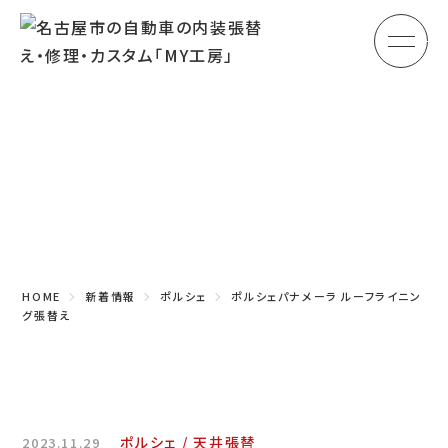
メ
HOME
初めての方へ
Topics
車のシート張替え・修理
新着情報
車の天井張替え
車の内張り
HOME
新着情報
ポルシェ
ポルシェパナメーラ ルーフライニン
その他
グ張替え
商品紹介
会社概要
ポルシェ
天井張替
2023.11.29