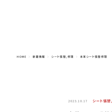
HOME
新着情報
シート張替,修理
本革シート張替修理
シート張替
2023.10.17