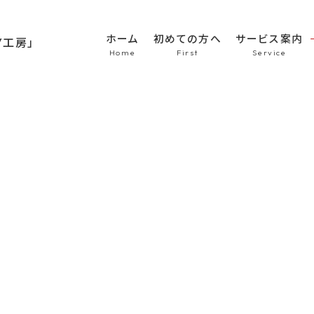
ホーム
初めての方へ
サービス案内
HOME
初めての方へ
車のシート張替え・修
車の天井張替え
車の内張り
その他
Topics
商品紹介
会社概要
新着情報