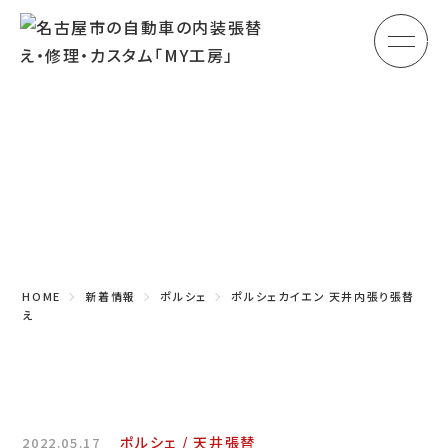
メ
HOME
初めての方へ
Topics
車のシート張替え・修理
新着情報
車の天井張替え
車の内張り
HOME
新着情報
ポルシェ
ポルシェカイエン 天井内張り張替
その他
え
商品紹介
会社概要
ポルシェ
天井張替
2022.05.17