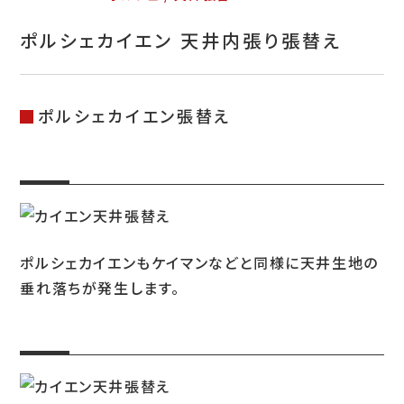
お問い合わせ
ポルシェカイエン 天井内張り張替え
特定商取引表示
新着情報
ポルシェカイエン張替え
施工例
プライバシーポリシー
Tel.052-382-1913
ポルシェカイエンもケイマンなどと同様に天井生地の
垂れ落ちが発生します。
9:00～18:00 / 不定休（完全予約制）