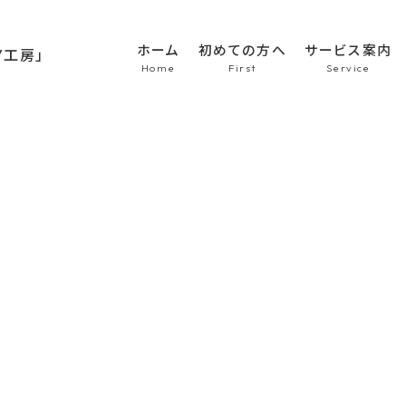
ホーム
初めての方へ
サービス案内
HOME
初めての方へ
車のシート張替え・修
車の天井張替え
車の内張り
その他
Topics
商品紹介
会社概要
新着情報