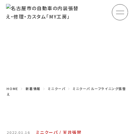
メ
HOME
初めての方へ
Topics
車のシート張替え・修理
新着情報
車の天井張替え
車の内張り
HOME
新着情報
ミニクーパ
ミニクーパ ルーフライニング張替
その他
え
商品紹介
会社概要
ミニクーパ
天井張替
2022.01.16