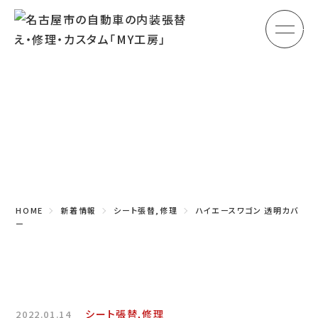
メ
HOME
初めての方へ
Topics
車のシート張替え・修理
新着情報
車の天井張替え
車の内張り
HOME
新着情報
シート張替,修理
ハイエースワゴン 透明カバ
その他
ー
商品紹介
会社概要
シート張替,修理
2022.01.14