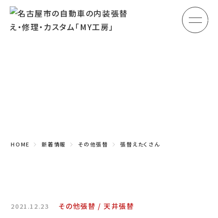
メ
HOME
初めての方へ
Topics
車のシート張替え・修理
新着情報
車の天井張替え
車の内張り
HOME
新着情報
その他張替
張替えたくさん
その他
商品紹介
会社概要
その他張替
天井張替
2021.12.23