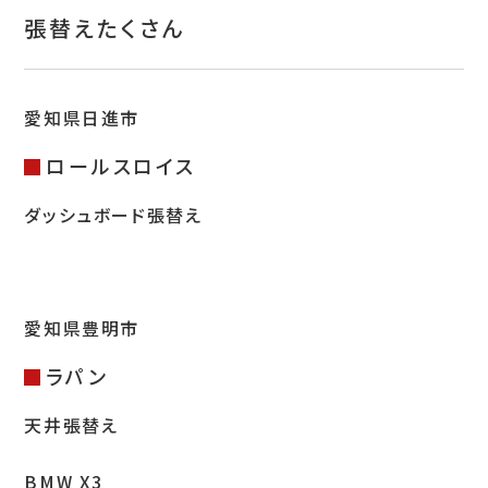
お問い合わせ
張替えたくさん
特定商取引表示
新着情報
愛知県日進市
ロールスロイス
施工例
ダッシュボード張替え
プライバシーポリシー
Tel.052-382-1913
愛知県豊明市
9:00～18:00 / 不定休（完全予約制）
ラパン
天井張替え
BMW X3