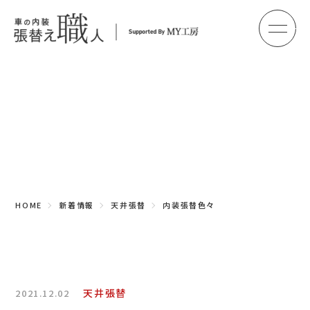
メ
HOME
初めての方へ
Topics
車のシート張替え・修理
新着情報
車の天井張替え
車の内張り
HOME
新着情報
天井張替
内装張替色々
その他
商品紹介
会社概要
天井張替
2021.12.02