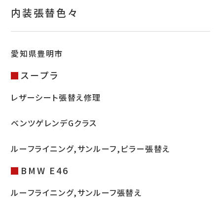
お問い合わせ
内装張替色々
特定商取引表示
新着情報
愛知県豊明市
スープラ
施工例
レザーシート張替え修理
プライバシーポリシー
ベンツゲレンデGクラス
Tel.052-382-1913
ルーフライニング,サンルーフ,ピラー張替え
9:00～18:00 / 不定休（完全予約制）
BMW E46
ルーフライニング,サンルーフ張替え