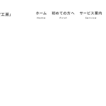
ホーム
初めての方へ
サービス案内
HOME
初めての方へ
車のシート張替え・修
車の天井張替え
車の内張り
その他
Topics
商品紹介
会社概要
新着情報