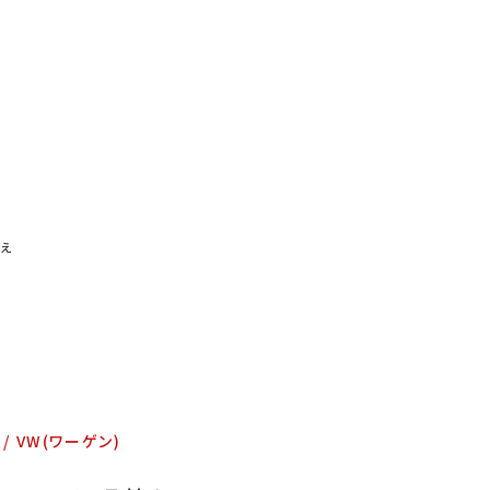
お問い合わせ
特定商取引表示
新着情報
施工例
プライバシーポリシー
替え
Tel
9:00～
VW(ワーゲン)