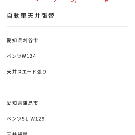
ィ
ツ
ン)
替
お問い合わせ
自動車天井張替
特定商取引表示
新着情報
愛知県刈谷市
施工例
ベンツW124
プライバシーポリシー
天井スエード張り
Tel.052-382-1913
9:00～18:00 / 不定休（完全予約制）
愛知県津島市
ベンツSL W129
天井張替