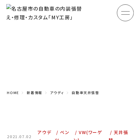
メ
HOME
初めての方へ
Topics
車のシート張替え・修理
新着情報
車の天井張替え
車の内張り
HOME
新着情報
アウディ
自動車天井張替
その他
商品紹介
会社概要
アウデ
ベン
VW(ワーゲ
天井張
2021.07.02