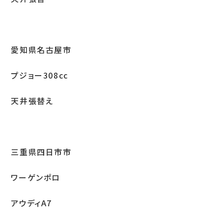
お問い合わせ
愛知県名古屋市
LINEお見積り
プジョー308cc
天井張替え
三重県四日市市
ワーゲンポロ
アウディA7