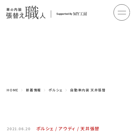
メ
HOME
初めての方へ
Topics
車のシート張替え・修理
新着情報
車の天井張替え
車の内張り
HOME
新着情報
ポルシェ
自動車内装 天井張替
その他
商品紹介
会社概要
ポルシェ
アウディ
天井張替
2021.06.20