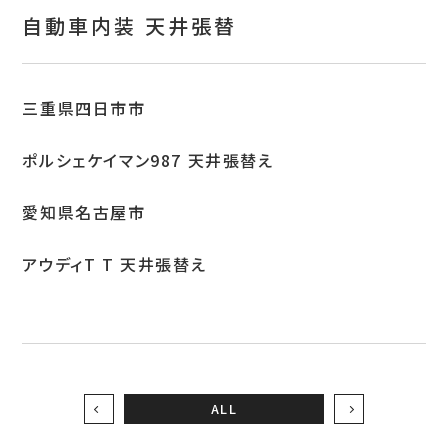
お問い合わせ
自動車内装 天井張替
特定商取引表示
新着情報
三重県四日市市
施工例
ポルシェケイマン987 天井張替え
プライバシーポリシー
愛知県名古屋市
アウディT T 天井張替え
Tel.052-382-1913
9:00～18:00 / 不定休（完全予約制）
ALL