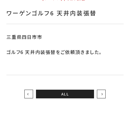
お問い合わせ
ワーゲンゴルフ6 天井内装張替
特定商取引表示
新着情報
三重県四日市市
施工例
ゴルフ6 天井内装張替をご依頼頂きました。
プライバシーポリシー
Tel.052-382-1913
ALL
9:00～18:00 / 不定休（完全予約制）