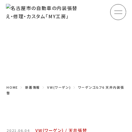
メ
HOME
初めての方へ
Topics
車のシート張替え・修理
新着情報
車の天井張替え
車の内張り
HOME
新着情報
VW(ワーゲン)
ワーゲンゴルフ6 天井内装張
その他
替
商品紹介
会社概要
VW(ワーゲン)
天井張替
2021.06.04