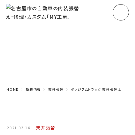
メ
HOME
初めての方へ
Topics
車のシート張替え・修理
新着情報
車の天井張替え
車の内張り
HOME
新着情報
天井張替
ダッジラムトラック 天井張替え
その他
商品紹介
会社概要
天井張替
2021.03.16