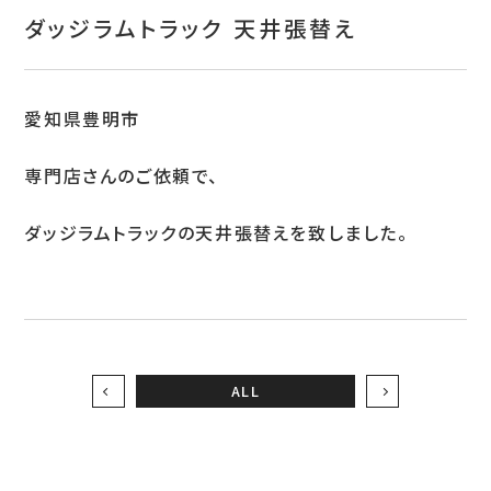
お問い合わせ
ダッジラムトラック 天井張替え
特定商取引表示
新着情報
愛知県豊明市
施工例
専門店さんのご依頼で、
プライバシーポリシー
ダッジラムトラックの天井張替えを致しました。
Tel.052-382-1913
9:00～18:00 / 不定休（完全予約制）
ALL