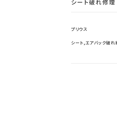
シート破れ修理
プリウス
シート,エアバック破