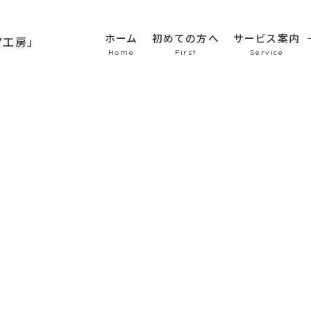
ホーム
初めての方へ
サービス案内
HOME
初めての方へ
車のシート張替え・修
車の天井張替え
車の内張り
その他
Topics
商品紹介
会社概要
新着情報