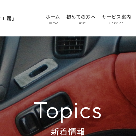
ホーム
初めての方へ
サービス案内
HOME
初めての方へ
車のシート張替え・修
車の天井張替え
車の内張り
その他
Topics
商品紹介
会社概要
新着情報