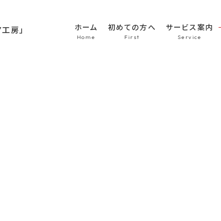
ホーム
初めての方へ
サービス案内
HOME
初めての方へ
車のシート張替え・修
車の天井張替え
車の内張り
その他
Topics
商品紹介
会社概要
新着情報