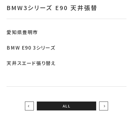
お問い合わせ
BMW3シリーズ E90 天井張替
特定商取引表示
新着情報
愛知県豊明市
施工例
BMW E90 3シリーズ
プライバシーポリシー
天井スエード張り替え
Tel.052-382-1913
9:00～18:00 / 不定休（完全予約制）
ALL