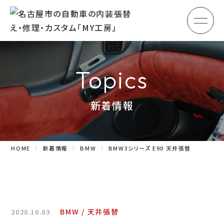
メ
HOME
初めての方へ
Topics
車のシート張替え・修理
新着情報
車の天井張替え
車の内張り
HOME
新着情報
BMW
BMW3シリーズ E90 天井張替
その他
商品紹介
会社概要
BMW
天井張替
2020.10.03