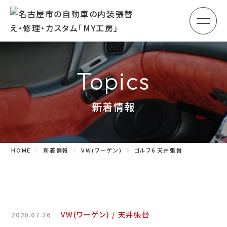
メ
HOME
初めての方へ
Topics
車のシート張替え・修理
新着情報
車の天井張替え
車の内張り
HOME
新着情報
VW(ワーゲン)
ゴルフ6 天井張替
その他
商品紹介
会社概要
VW(ワーゲン)
天井張替
2020.07.26