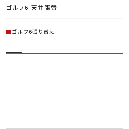
お問い合わせ
ゴルフ6 天井張替
特定商取引表示
新着情報
ゴルフ6張り替え
施工例
プライバシーポリシー
Tel.052-382-1913
9:00～18:00 / 不定休（完全予約制）