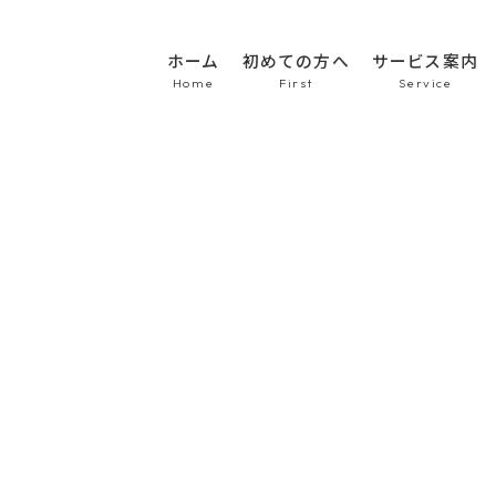
ホーム
初めての方へ
サービス案内
HOME
初めての方へ
車のシート張替え・修
車の天井張替え
車の内張り
その他
Topics
商品紹介
会社概要
新着情報