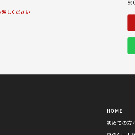
9
お越しください
HOME
初めての方
車のシート