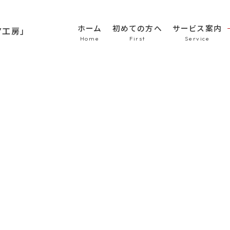
ホーム
初めての方へ
サービス案内
HOME
初めての方へ
車のシート張替え・修
車の天井張替え
車の内張り
その他
Topics
商品紹介
会社概要
新着情報