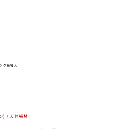
お問い合わせ
特定商取引表示
新着情報
施工例
プライバシーポリシー
ニング張替え
Tel
9:00～
ン)
天井張替