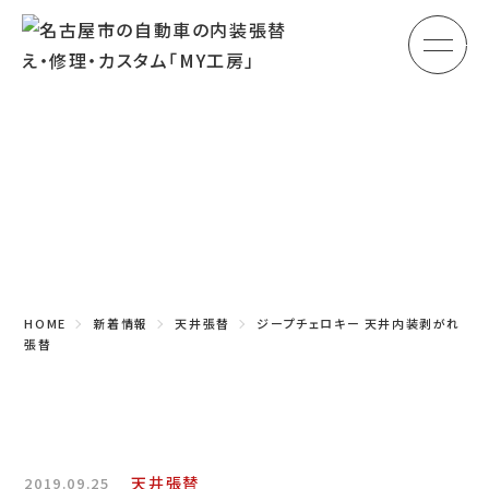
メ
HOME
初めての方へ
Topics
車のシート張替え・修理
新着情報
車の天井張替え
車の内張り
HOME
新着情報
天井張替
ジープチェロキー 天井内装剥がれ
その他
張替
商品紹介
会社概要
天井張替
2019.09.25