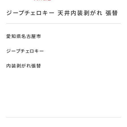
お問い合わせ
ジープチェロキー 天井内装剥がれ 張替
特定商取引表示
新着情報
愛知県名古屋市
施工例
ジープチェロキー
プライバシーポリシー
内装剥がれ張替
Tel.052-382-1913
9:00～18:00 / 不定休（完全予約制）